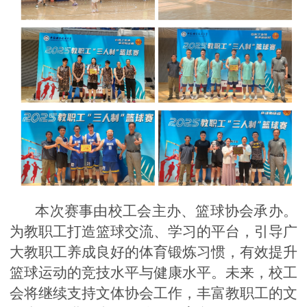
本次赛事由校工会主办、篮球协会承办。
为教职工打造
篮球
交流、学习的平台，
引导
广
大教职工养成良好的体育锻炼习惯，有效提升
篮球运动的竞技水平与健康水平。
未来，
校工
会将继续支持
文体
协会工作，丰富教职工的文