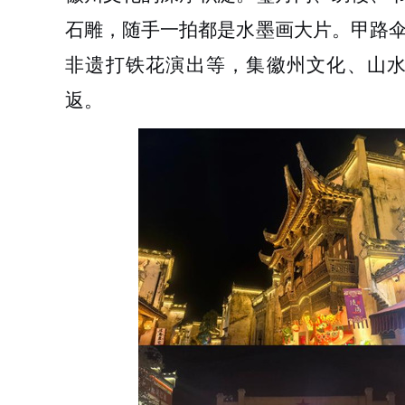
石雕，随手一拍都是水墨画大片
。甲路
非遗打铁花
演出等，集徽州文化、山
返。