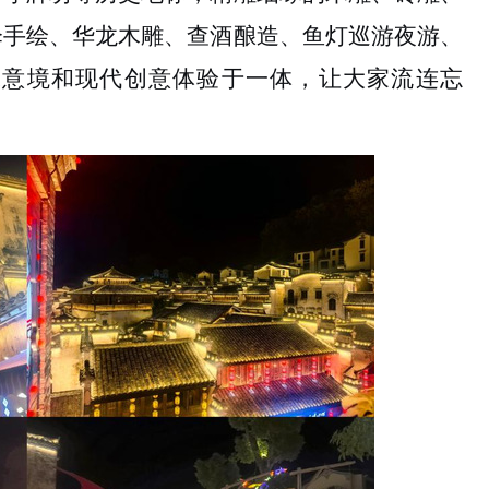
伞手绘、华龙木雕、查酒酿造、鱼灯巡游夜游、
水意境和现代创意体验于一体，让大家流连忘