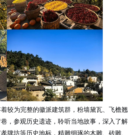
存着较为完整的徽派建筑群，粉墙黛瓦、飞檐翘
街巷，参观历史遗迹，聆听当地故事，深入了解
节孝牌坊等历史地标，精雕细琢的木雕、砖雕、