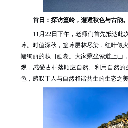
首日：探访
篁岭
，邂逅秋色与古韵
11月22日
下午
，老师们首先抵达此
岭。时值深秋，篁岭层林尽染，红叶似
幅绚丽的秋日画卷。大家乘坐索道上山，
观，感受古村落顺应自然、利用自然的
色，感叹于人与自然和谐共生的生态之