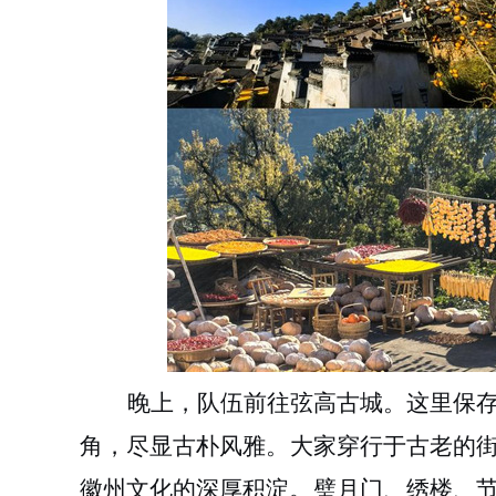
晚上
，队伍前往弦高古城。这里保
角，尽显古朴风雅。
大家
穿行于古老的
徽州文化的深厚积淀。璧月门、绣楼、