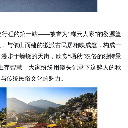
。
次行程的第一站
——被誉为“梯云人家”的婺源篁
火，与依山而建的徽派古民居相映成趣，构成一
漫步于蜿蜒的天街，欣赏“晒秋”农俗的独特景
生存智慧。
大家
纷纷用镜头记录下这醉人的秋
美与传统民俗文化的魅力。