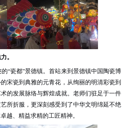
魅力
。
迩的
“瓷都”景德镇。首站来到景德镇中国陶瓷博
朴的宋瓷到典雅的元青花，从绚丽的明清彩瓷到
艺术的发展脉络与辉煌成就。老师们驻足于一件
技艺所折服，更深刻感受到了中华文明绵延不绝
求卓越、精益求精的工匠精神。