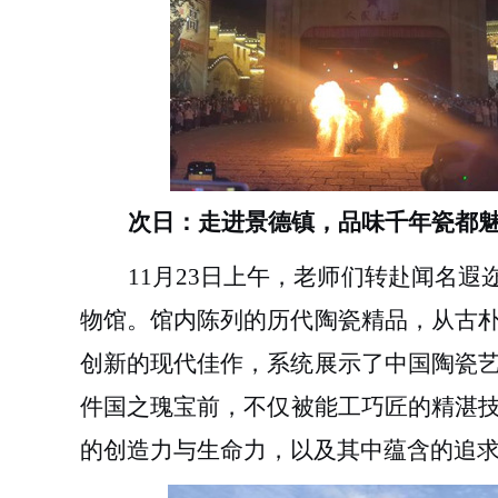
次日：走进景德镇，品味千年瓷都
11月23日
上午
，老师们转赴闻名遐
物馆。馆内陈列的历代陶瓷精品，从古
创新的现代佳作，系统展示了中国陶瓷
件国之瑰宝前，不仅
被
能工巧匠的精湛
的创造力与生命力，以及其中蕴含的追