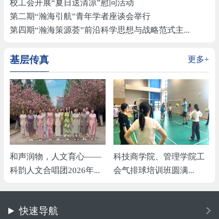
校工会开展“夏日送清凉”慰问活动
第二期“瀚海引航”青年学者座谈会举行
第四期“瀚海策源荟”前沿科学思想与战略范式主...
基层传真
更多+
和声润物，人文育心——
科技商学院、管理学院工
科韵人文合唱团2026年...
会气排球培训班圆满...
快速导航